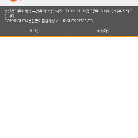
봉선동이편한세상 분양문의: /상담시간: 09:00~21:00공급관련 자세한 안내를 도와드
립니다.
COPYRIGHT©봉선동이편한세상 ALL RIGHTS RESERVED.
로그인
회원가입