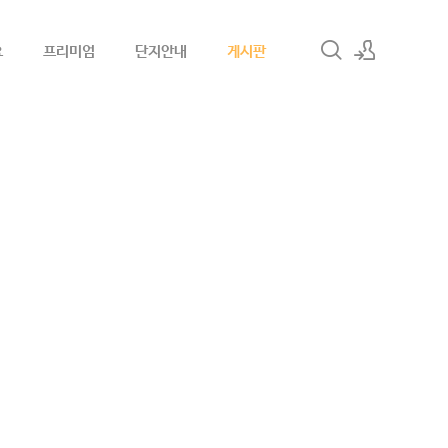
요
프리미엄
단지안내
게시판
로그인
회원가입